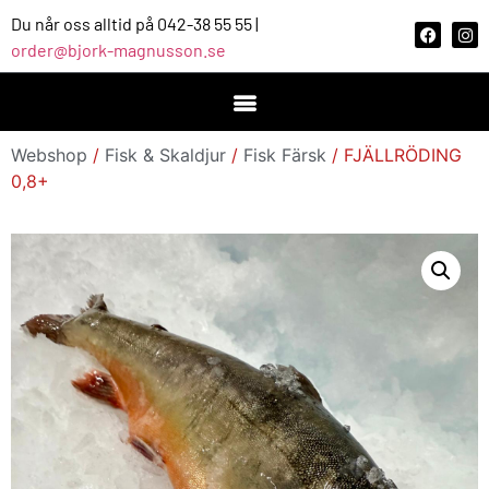
Du når oss alltid på 042-38 55 55 |
order@bjork-magnusson.se
Webshop
/
Fisk & Skaldjur
/
Fisk Färsk
/ FJÄLLRÖDING
0,8+