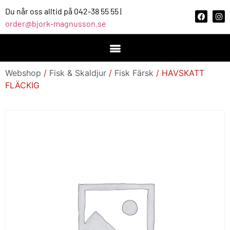
Du når oss alltid på 042-38 55 55 |
order@bjork-magnusson.se
Webshop
/
Fisk & Skaldjur
/
Fisk Färsk
/ HAVSKATT
FLÄCKIG