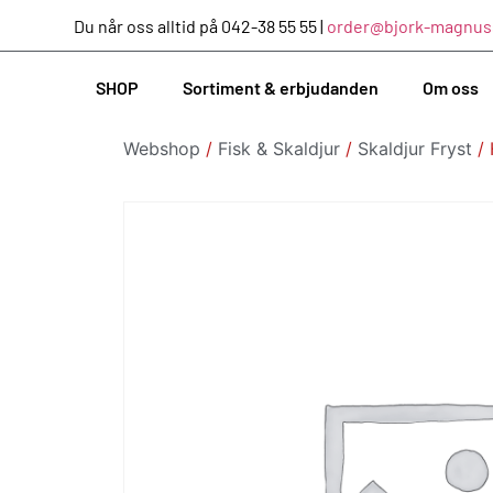
Du når oss alltid på 042-38 55 55 |
order@bjork-magnus
SHOP
Sortiment & erbjudanden
Om oss
Webshop
/
Fisk & Skaldjur
/
Skaldjur Fryst
/