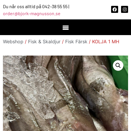
Du når oss alltid på 042-38 55 55 |
order@bjork-magnusson.se
Webshop
/
Fisk & Skaldjur
/
Fisk Färsk
/ KOLJA 1 MH