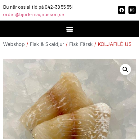
Du når oss alltid på 042-38 55 55 |
order@bjork-magnusson.se
Webshop
/
Fisk & Skaldjur
/
Fisk Färsk
/ KOLJAFILÉ US