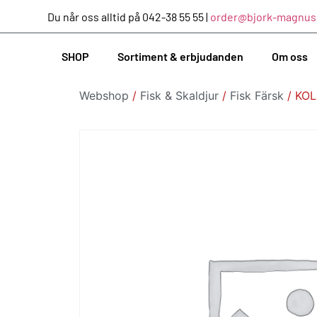
Du når oss alltid på 042-38 55 55 |
order@bjork-magnus
SHOP
Sortiment & erbjudanden
Om oss
Webshop
/
Fisk & Skaldjur
/
Fisk Färsk
/ KO