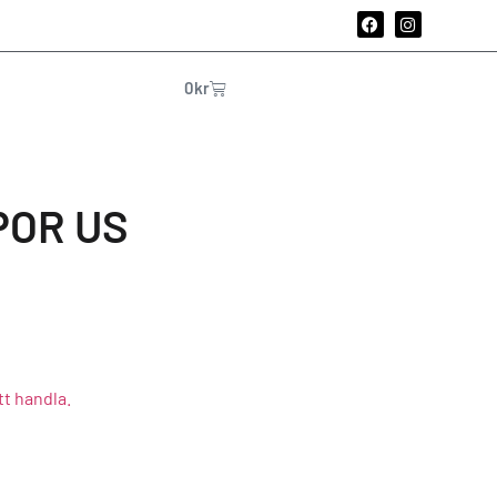
0
kr
OR US
tt handla.