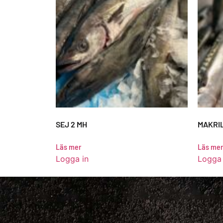
SEJ 2 MH
MAKRIL
Läs mer
Läs mer
Logga in
Logga 