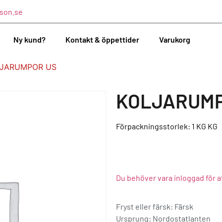
son.se
Ny kund?
Kontakt & öppettider
Varukorg
LJARUMPOR US
KOLJARUMP
Förpackningsstorlek: 1 KG
KG
Du behöver vara inloggad för a
Fryst eller färsk: Färsk
Ursprung:
Nordostatlanten