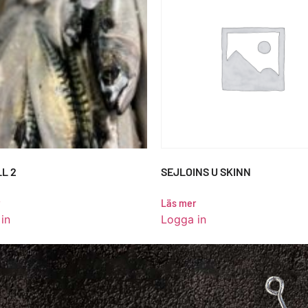
L 2
SEJLOINS U SKINN
Läs mer
in
Logga in