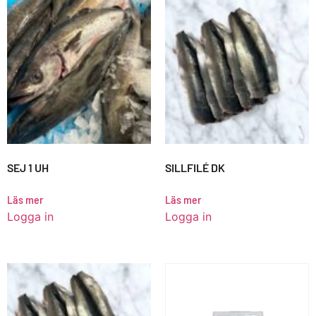
SEJ 1 UH
SILLFILÉ DK
Läs mer
Läs mer
Logga in
Logga in