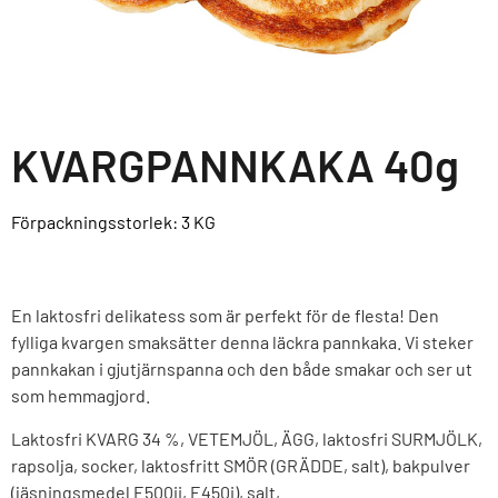
KVARGPANNKAKA 40g
Förpackningsstorlek: 3
KG
En laktosfri delikatess som är perfekt för de flesta! Den
fylliga kvargen smaksätter denna läckra pannkaka. Vi steker
pannkakan i gjutjärnspanna och den både smakar och ser ut
som hemmagjord.
Laktosfri KVARG 34 %, VETEMJÖL, ÄGG, laktosfri SURMJÖLK,
rapsolja, socker, laktosfritt SMÖR (GRÄDDE, salt), bakpulver
(jäsningsmedel E500ii, E450i), salt,.