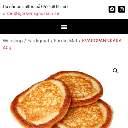
Du når oss alltid på 042-38 55 55 |
order@bjork-magnusson.se
Webshop
/
Färdigmat
/
Färdig Mat
/ KVARGPANNKAKA
40g