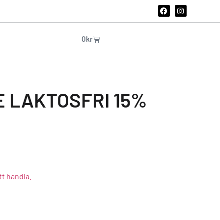
0
kr
 LAKTOSFRI 15%
tt handla.