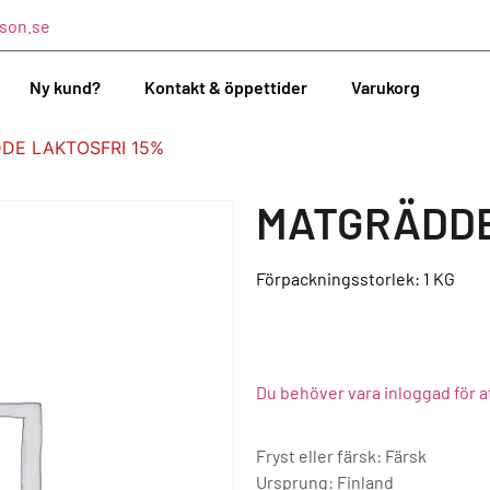
son.se
Ny kund?
Kontakt & öppettider
Varukorg
DE LAKTOSFRI 15%
MATGRÄDDE
Förpackningsstorlek: 1
KG
Du behöver vara inloggad för a
Fryst eller färsk: Färsk
Ursprung:
Finland