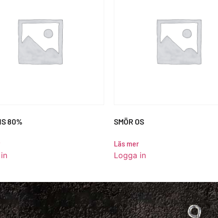
NS 80%
SMÖR OS
Läs mer
in
Logga in