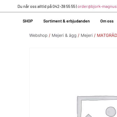
Du når oss alltid på 042-38 55 55 |
order@bjork-magnus
SHOP
Sortiment & erbjudanden
Om oss
Webshop
/
Mejeri & ägg
/
Mejeri
/ MATGRÄD