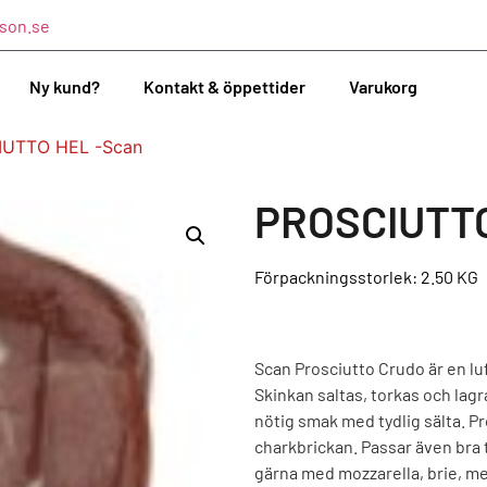
son.se
Ny kund?
Kontakt & öppettider
Varukorg
IUTTO HEL -Scan
PROSCIUTTO
Förpackningsstorlek: 2.50
KG
Scan Prosciutto Crudo är en lu
Skinkan saltas, torkas och lagr
nötig smak med tydlig sälta. Pro
charkbrickan. Passar även bra 
gärna med mozzarella, brie, mel