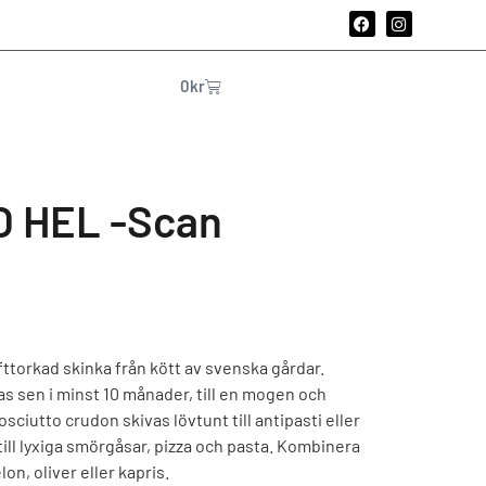
0
kr
 HEL -Scan
fttorkad skinka från kött av svenska gårdar.
as sen i minst 10 månader, till en mogen och
sciutto crudon skivas lövtunt till antipasti eller
till lyxiga smörgåsar, pizza och pasta. Kombinera
on, oliver eller kapris.