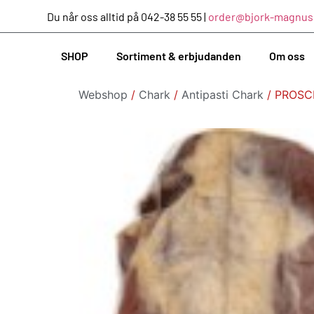
Du når oss alltid på 042-38 55 55 |
order@bjork-magnus
SHOP
Sortiment & erbjudanden
Om oss
Webshop
/
Chark
/
Antipasti Chark
/ PROSC