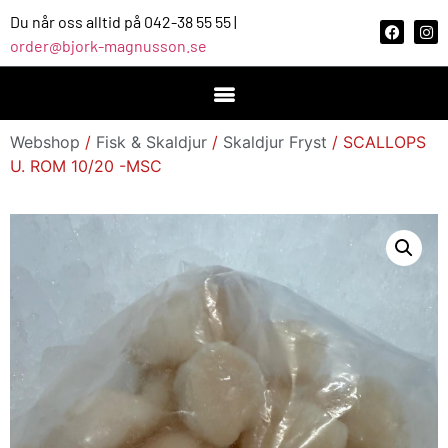
Du når oss alltid på 042-38 55 55 |
order@bjork-magnusson.se
Webshop
/
Fisk & Skaldjur
/
Skaldjur Fryst
/ SCALLOPS
U. ROM 10/20 -MSC