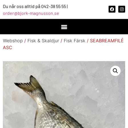
Du når oss alltid på 042-38 55 55 |
order@bjork-magnusson.se
Webshop
/
Fisk & Skaldjur
/
Fisk Färsk
/ SEABREAMFILÉ
ASC