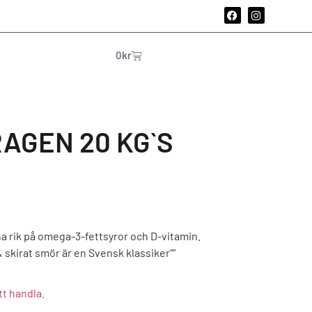
0
kr
RAGEN 20 KG`S
karna rik på omega-3-fettsyror och D-vitamin.
& skirat smör är en Svensk klassiker””
tt handla.