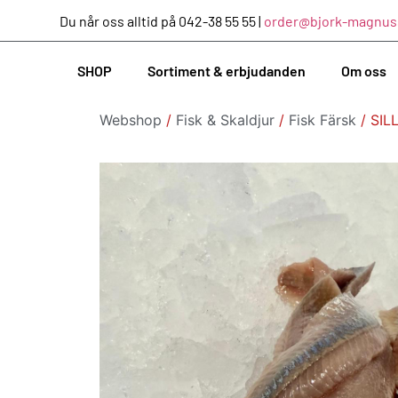
Du når oss alltid på 042-38 55 55 |
order@bjork-magnus
SHOP
Sortiment & erbjudanden
Om oss
Webshop
/
Fisk & Skaldjur
/
Fisk Färsk
/ SIL