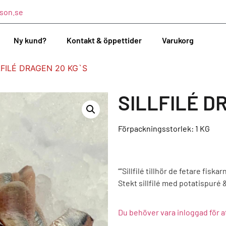
son.se
Ny kund?
Kontakt & öppettider
Varukorg
LFILÉ DRAGEN 20 KG`S
SILLFILÉ D
Förpackningsstorlek: 1
KG
“”Sillfilé tillhör de fetare fis
Stekt sillfilé med potatispuré 
Du behöver vara inloggad för a