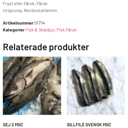
Fryst eller färsk: Färsk
Ursprung:
Nordostatlanten
Artikelnummer
01714
Kategorier
Fisk & Skaldjur
,
Fisk Färsk
Relaterade produkter
SEJ 2 MSC
SILLFILÉ SVENSK MSC