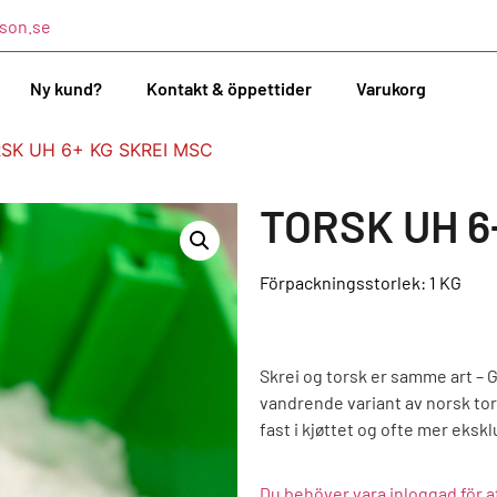
son.se
Ny kund?
Kontakt & öppettider
Varukorg
SK UH 6+ KG SKREI MSC
TORSK UH 6
Förpackningsstorlek: 1
KG
Skrei og torsk er samme art – 
vandrende variant av norsk tor
fast i kjøttet og ofte mer ekskl
Du behöver vara inloggad för a