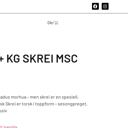
0
kr
+ KG SKREI MSC
Gadus morhua – men skrei er en spesiell,
sk Skrei er torsk i toppform – sesongpreget,
usiv
tt handla.