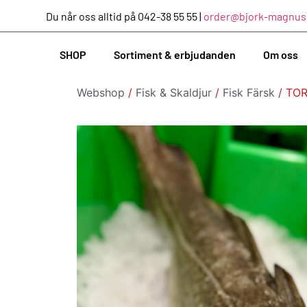
Du når oss alltid på 042-38 55 55 |
order@bjork-magnus
SHOP
Sortiment & erbjudanden
Om oss
Webshop
/
Fisk & Skaldjur
/
Fisk Färsk
/ TOR