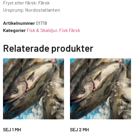
Fryst eller färsk: Färsk
Ursprung:
Nordostatlanten
Artikelnummer
01718
Kategorier
Fisk & Skaldjur
,
Fisk Färsk
Relaterade produkter
SEJ 1 MH
SEJ 2 MH