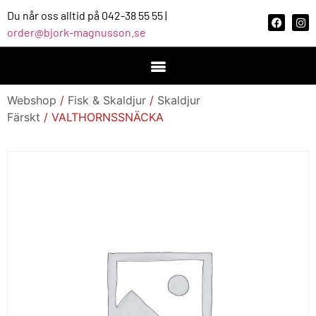
Du når oss alltid på 042-38 55 55 |
order@bjork-magnusson.se
Webshop
/
Fisk & Skaldjur
/
Skaldjur
Färskt
/ VALTHORNSSNÄCKA