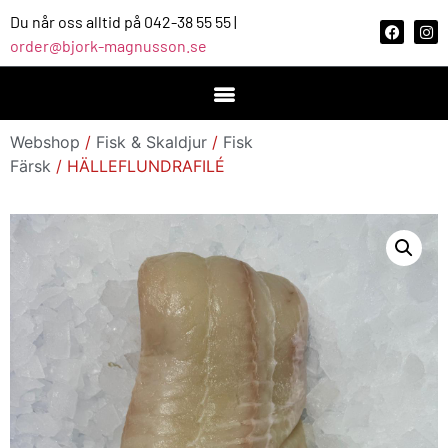
Du når oss alltid på 042-38 55 55 |
order@bjork-magnusson.se
Webshop
/
Fisk & Skaldjur
/
Fisk
Färsk
/ HÄLLEFLUNDRAFILÉ