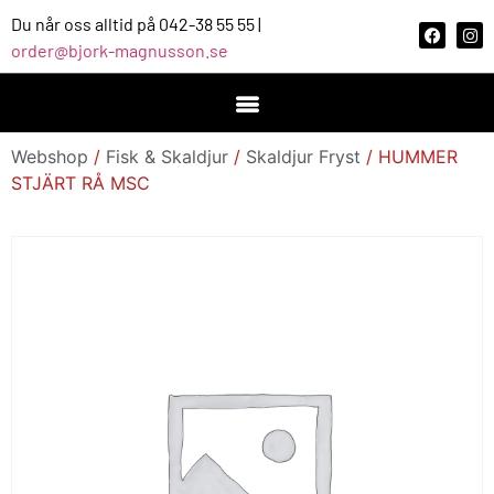
Du når oss alltid på 042-38 55 55 |
order@bjork-magnusson.se
Webshop
/
Fisk & Skaldjur
/
Skaldjur Fryst
/ HUMMER
STJÄRT RÅ MSC