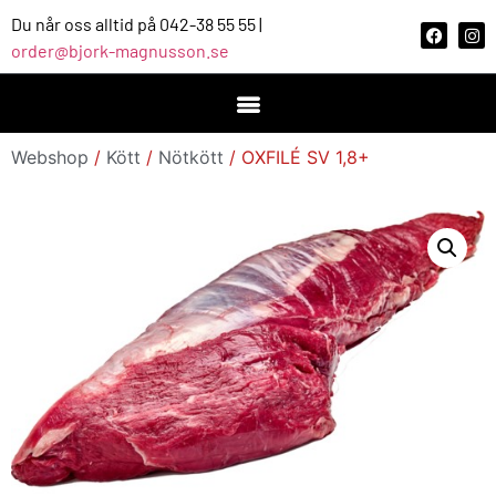
Du når oss alltid på 042-38 55 55 |
order@bjork-magnusson.se
Webshop
/
Kött
/
Nötkött
/ OXFILÉ SV 1,8+